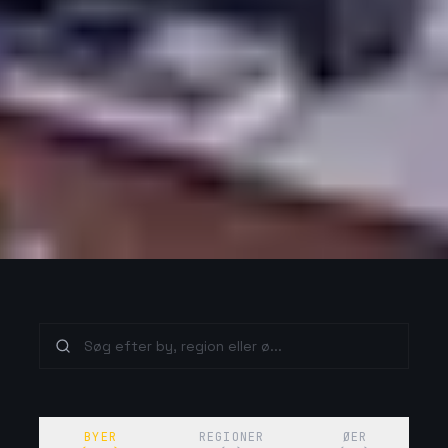
BYER
REGIONER
ØER