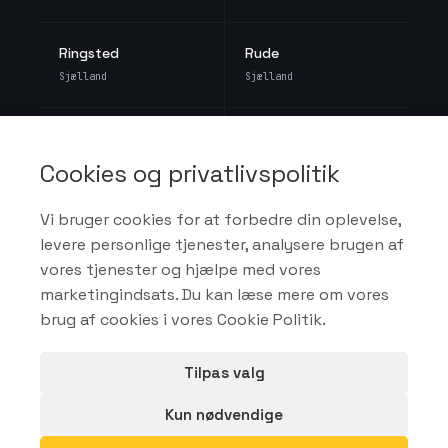
Ringsted
Rude
Sjælland
Sjælland
Ruds Vedby
Rungsted Kyst
Sjælland
Hovedstaden
Cookies og privatlivspolitik
Vi bruger cookies for at forbedre din oplevelse,
Rødovre
Rødvig Stevns
levere personlige tjenester, analysere brugen af
Hovedstaden
Sjælland
vores tjenester og hjælpe med vores
marketingindsats. Du kan læse mere om vores
Rønnede
Rørvig
brug af cookies i vores
Cookie Politik
.
Sjælland
Sjælland
Tilpas valg
Sandved
Sjællands Odde
Kun nødvendige
Sjælland
Sjælland