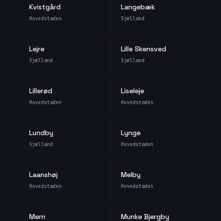
Kvistgård
Langebæk
Hovedstaden
Sjælland
Lejre
Lille Skensved
Sjælland
Sjælland
Lillerød
Liseleje
Hovedstaden
Hovedstaden
Lundby
Lynge
Sjælland
Hovedstaden
Laanshøj
Melby
Hovedstaden
Hovedstaden
Mern
Munke Bjergby