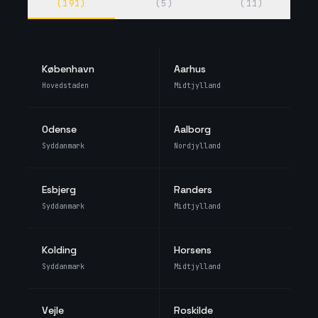
(
191
)
(
5
)
(
11
)
København
Aarhus
Hovedstaden
Midtjylland
Odense
Aalborg
Syddanmark
Nordjylland
Esbjerg
Randers
Syddanmark
Midtjylland
Kolding
Horsens
Syddanmark
Midtjylland
Vejle
Roskilde