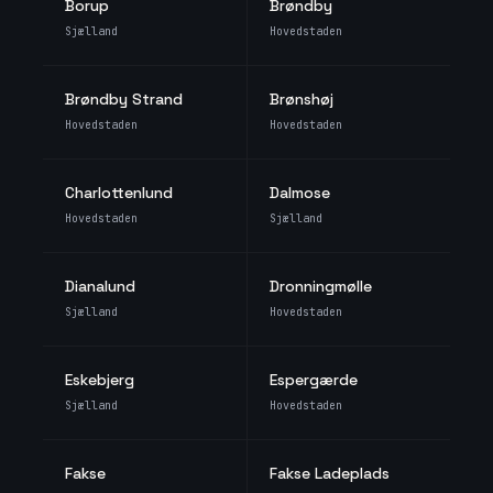
Borup
Brøndby
Sjælland
Hovedstaden
Brøndby Strand
Brønshøj
Hovedstaden
Hovedstaden
Charlottenlund
Dalmose
Hovedstaden
Sjælland
Dianalund
Dronningmølle
Sjælland
Hovedstaden
Eskebjerg
Espergærde
Sjælland
Hovedstaden
Fakse
Fakse Ladeplads